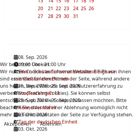
13
14
15
16
17
18
19
20
21
22
23
24
25
26
27
28
29
30
31
08. Sep. 2026
Wir benutzen Cookies
19:00 Uhr
-
21:00 Uhr
Wir nutzen Cookies auf unserer Website. Einige von ihnen
Eltern-Schüler-Informationsabend E-Phase
sind essenziell für den Betrieb der Seite, während andere
mit Klassenlehrer*innen
uns helfen, diese Website und die Nutzererfahrung zu
21. Sep. 2026
-
25. Sep. 2026
verbessern (Tracking Cookies). Sie können selbst
Studienfahrten 13
entscheiden, ob Sie die Cookies zulassen möchten. Bitte
23. Sep. 2026
-
25. Sep. 2026
beachten Sie, dass bei einer Ablehnung womöglich nicht
Kennenlernfahrt
mehr alle Funktionalitäten der Seite zur Verfügung stehen.
03. Okt. 2026
Tag der deutschen Einheit
Akzeptieren
Ablehnen
03. Okt. 2026