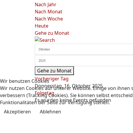
Nach Jahr
Nach Monat
Nach Woche
Heute
Gehe zu Monat
Gehe zu Monat
Vorheriger Tag
Wir benutzen Cookies
Donnerstag, 16. Oktober 2025
Wir nutzen Cookies auf unserer Website. Einige von ihnen s
Folgetag
verbessern (Tracking Cookies). Sie können selbst entscheid
Es wurden keine Events gefunden
Funktionalitäten der Seite zur Verfügung stehen.
Akzeptieren
Ablehnen