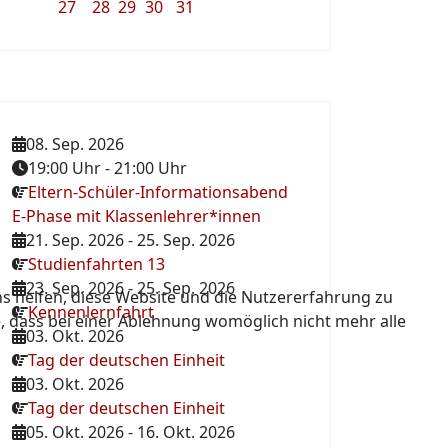
27
28
29
30
31
08. Sep. 2026
19:00 Uhr
-
21:00 Uhr
Eltern-Schüler-Informationsabend
E-Phase mit Klassenlehrer*innen
21. Sep. 2026
-
25. Sep. 2026
Studienfahrten 13
23. Sep. 2026
-
25. Sep. 2026
ns helfen, diese Website und die Nutzererfahrung zu
Kennenlernfahrt
e, dass bei einer Ablehnung womöglich nicht mehr alle
03. Okt. 2026
Tag der deutschen Einheit
03. Okt. 2026
Tag der deutschen Einheit
05. Okt. 2026
-
16. Okt. 2026