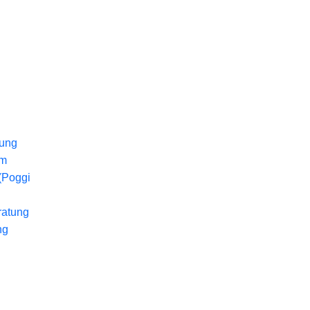
lung
um
(Poggi
ratung
ng