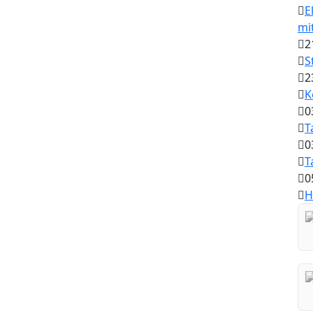
E
mi
2
S
2
K
0
T
0
T
0
H