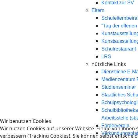
Kontakt zur SV
Eltern
Schulelternbeira
"Tag der offenen
Kunstausstellun
Kunstausstellun
Schulrestaurant
LRS
nützliche Links
Dienstliche E-Ma
Medienzentrum F
Studienseminar
Staatliches Sch
Schulpsycholog
Schulbibliotheka
Arbeitsstelle (sb
Wir benutzen Cookies
Förderverein
Wir nutzen Cookies auf unserer Website. Einige von ihnen s
Verkündungsplat
verbessern (Tracking Cookies). Sie können selbst entscheid