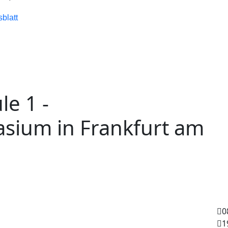
blatt
le 1 -
sium in Frankfurt am
0
1