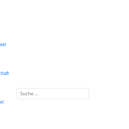
iel
chaft
Suchen
rt