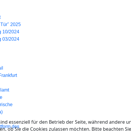
t
 Tür" 2025
g 10/2024
g 03/2024
il
rankfurt
ulamt
ie
rische
a)
ind essenziell für den Betrieb der Seite, während andere u
tform des
en, ob Sie die Cookies zulassen möchten. Bitte beachten Si