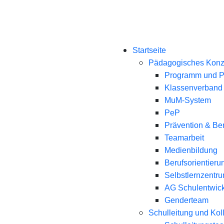
Startseite
Pädagogisches Konz
Programm und Pr
Klassenverband
MuM-System
PeP
Prävention & Be
Teamarbeit
Medienbildung
Berufsorientieru
Selbstlernzentr
AG Schulentwic
Genderteam
Schulleitung und Kol