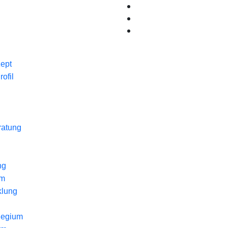
ept
ofil
ratung
ng
um
klung
legium