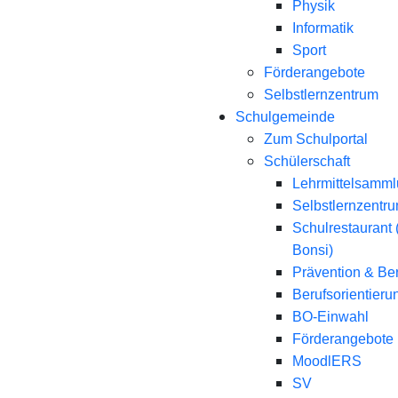
Physik
Informatik
Sport
Förderangebote
Selbstlernzentrum
Schulgemeinde
Zum Schulportal
Schülerschaft
Lehrmittelsamm
Selbstlernzentr
Schulrestaurant 
Bonsi)
Prävention & Be
Berufsorientieru
BO-Einwahl
Förderangebote
MoodlERS
SV