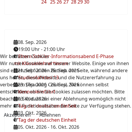
24
25
26
27
28
29
30
08. Sep. 2026
19:00 Uhr
-
21:00 Uhr
Wir benutzen Cookies
Eltern-Schüler-Informationsabend E-Phase
Wir nutzen Cookies auf unserer Website. Einige von ihnen
mit Klassenlehrer*innen
sind essenziell für den Betrieb der Seite, während andere
21. Sep. 2026
-
25. Sep. 2026
uns helfen, diese Website und die Nutzererfahrung zu
Studienfahrten 13
verbessern (Tracking Cookies). Sie können selbst
23. Sep. 2026
-
25. Sep. 2026
entscheiden, ob Sie die Cookies zulassen möchten. Bitte
Kennenlernfahrt
beachten Sie, dass bei einer Ablehnung womöglich nicht
03. Okt. 2026
mehr alle Funktionalitäten der Seite zur Verfügung stehen.
Tag der deutschen Einheit
03. Okt. 2026
Akzeptieren
Ablehnen
Tag der deutschen Einheit
05. Okt. 2026
-
16. Okt. 2026