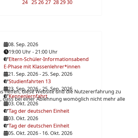
24
25
26
27
28
29
30
08. Sep. 2026
19:00 Uhr
-
21:00 Uhr
Eltern-Schüler-Informationsabend
E-Phase mit Klassenlehrer*innen
21. Sep. 2026
-
25. Sep. 2026
Studienfahrten 13
23. Sep. 2026
-
25. Sep. 2026
ns helfen, diese Website und die Nutzererfahrung zu
Kennenlernfahrt
e, dass bei einer Ablehnung womöglich nicht mehr alle
03. Okt. 2026
Tag der deutschen Einheit
03. Okt. 2026
Tag der deutschen Einheit
05. Okt. 2026
-
16. Okt. 2026