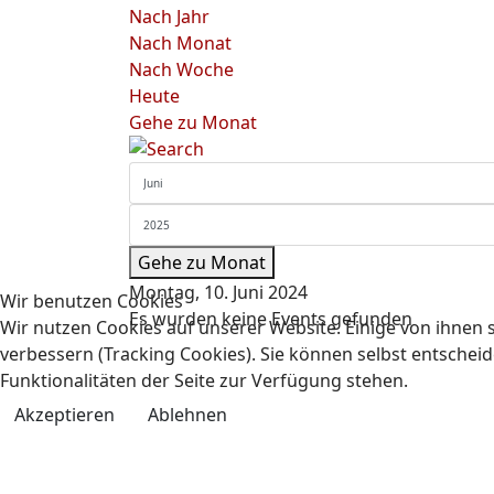
Nach Jahr
Nach Monat
Nach Woche
Heute
Gehe zu Monat
Gehe zu Monat
Montag, 10. Juni 2024
Wir benutzen Cookies
Es wurden keine Events gefunden
Wir nutzen Cookies auf unserer Website. Einige von ihnen s
verbessern (Tracking Cookies). Sie können selbst entscheid
Funktionalitäten der Seite zur Verfügung stehen.
Akzeptieren
Ablehnen