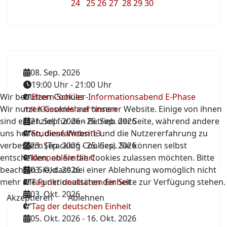
24
25
26
27
28
29
30
08. Sep. 2026
19:00 Uhr
-
21:00 Uhr
Wir benutzen Cookies
Eltern-Schüler-Informationsabend E-Phase
Wir nutzen Cookies auf unserer Website. Einige von ihnen
mit Klassenlehrer*innen
sind essenziell für den Betrieb der Seite, während andere
21. Sep. 2026
-
25. Sep. 2026
uns helfen, diese Website und die Nutzererfahrung zu
Studienfahrten 13
verbessern (Tracking Cookies). Sie können selbst
23. Sep. 2026
-
25. Sep. 2026
entscheiden, ob Sie die Cookies zulassen möchten. Bitte
Kennenlernfahrt
beachten Sie, dass bei einer Ablehnung womöglich nicht
03. Okt. 2026
mehr alle Funktionalitäten der Seite zur Verfügung stehen.
Tag der deutschen Einheit
03. Okt. 2026
Akzeptieren
Ablehnen
Tag der deutschen Einheit
05. Okt. 2026
-
16. Okt. 2026