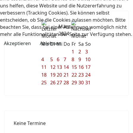
uns helfen, diese Website und die Nutzererfahrung zu
verbessern (Tracking Cookies). Sie können selbst
entscheiden, ob Sie die Cookies zulassen möchten. Bitte
März
beachten Sie, dass bei einer Ablehnung womöglich nicht
2024
mehr alle Funktionalitäten der Seite zur Verfügung stehen.
Akzeptieren
Ablehnen
Mo
Di
Mi
Do
Fr
Sa
So
1
2
3
4
5
6
7
8
9
10
11
12
13
14
15
16
17
18
19
20
21
22
23
24
25
26
27
28
29
30
31
Keine Termine