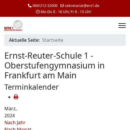
069/212-32000
sekretariat@ers1.de
Mo-Do 8 - 16 Uhr, Fr 8 - 15 Uhr
Aktuelle Seite:
Startseite
Ernst-Reuter-Schule 1 -
Oberstufengymnasium in
Frankfurt am Main
Terminkalender
März,
2024
Nach Jahr
Nach Monat