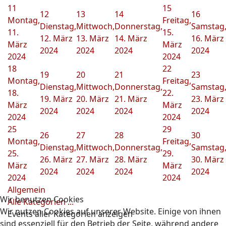
11
15
12
13
14
16
Montag,
Freitag,
Dienstag,
Mittwoch,
Donnerstag,
Samstag
11.
15.
12. März
13. März
14. März
16. März
März
März
2024
2024
2024
2024
2024
2024
18
22
19
20
21
23
Montag,
Freitag,
Dienstag,
Mittwoch,
Donnerstag,
Samstag
18.
22.
19. März
20. März
21. März
23. März
März
März
2024
2024
2024
2024
2024
2024
25
29
26
27
28
30
Montag,
Freitag,
Dienstag,
Mittwoch,
Donnerstag,
Samstag
25.
29.
26. März
27. März
28. März
30. März
März
März
2024
2024
2024
2024
2024
2024
Allgemein
Wir benutzen Cookies
Alle Kategorien ...
Wir nutzen Cookies auf unserer Website. Einige von ihnen
Events aller Kategorien anzeigen
sind essenziell für den Betrieb der Seite, während andere