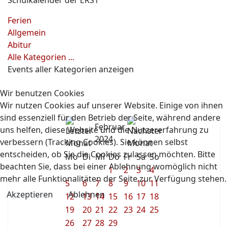
Schulkalender der ERS1
Ferien
Allgemein
Abitur
Alle Kategorien ...
Events aller Kategorien anzeigen
Wir benutzen Cookies
Wir nutzen Cookies auf unserer Website. Einige von ihnen
sind essenziell für den Betrieb der Seite, während andere
Februar
uns helfen, diese Website und die Nutzererfahrung zu
2024
verbessern (Tracking Cookies). Sie können selbst
entscheiden, ob Sie die Cookies zulassen möchten. Bitte
Mo
Di
Mi
Do
Fr
Sa
So
beachten Sie, dass bei einer Ablehnung womöglich nicht
1
2
3
4
mehr alle Funktionalitäten der Seite zur Verfügung stehen.
5
6
7
8
9
10
11
Akzeptieren
Ablehnen
12
13
14
15
16
17
18
19
20
21
22
23
24
25
26
27
28
29