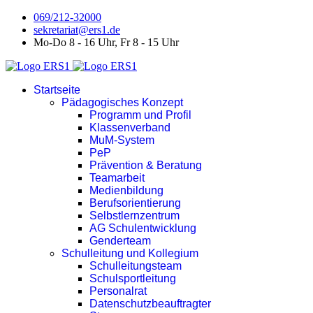
069/212-32000
sekretariat@ers1.de
Mo-Do 8 - 16 Uhr, Fr 8 - 15 Uhr
Startseite
Pädagogisches Konzept
Programm und Profil
Klassenverband
MuM-System
PeP
Prävention & Beratung
Teamarbeit
Medienbildung
Berufsorientierung
Selbstlernzentrum
AG Schulentwicklung
Genderteam
Schulleitung und Kollegium
Schulleitungsteam
Schulsportleitung
Personalrat
Datenschutzbeauftragter