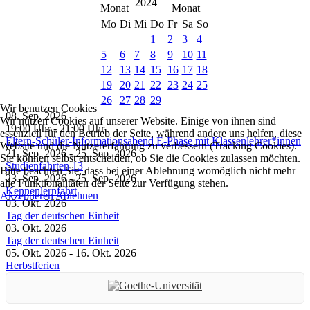
2024
Mo
Di
Mi
Do
Fr
Sa
So
1
2
3
4
5
6
7
8
9
10
11
12
13
14
15
16
17
18
19
20
21
22
23
24
25
26
27
28
29
Wir benutzen Cookies
08. Sep. 2026
Wir nutzen Cookies auf unserer Website. Einige von ihnen sind
19:00 Uhr
-
21:00 Uhr
essenziell für den Betrieb der Seite, während andere uns helfen, diese
Eltern-Schüler-Informationsabend E-Phase mit Klassenlehrer*innen
Website und die Nutzererfahrung zu verbessern (Tracking Cookies).
21. Sep. 2026
-
25. Sep. 2026
Sie können selbst entscheiden, ob Sie die Cookies zulassen möchten.
Studienfahrten 13
Bitte beachten Sie, dass bei einer Ablehnung womöglich nicht mehr
23. Sep. 2026
-
25. Sep. 2026
alle Funktionalitäten der Seite zur Verfügung stehen.
Kennenlernfahrt
Akzeptieren
Ablehnen
03. Okt. 2026
Tag der deutschen Einheit
03. Okt. 2026
Tag der deutschen Einheit
05. Okt. 2026
-
16. Okt. 2026
Herbstferien