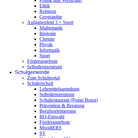
Politik und Wirtschaft
Ethik
Religion
Geographie
Aufgabenfeld 3 + Sport
Mathematik
Biologie
Chemie
Physik
Informatik
Sport
Förderangebote
Selbstlernzentrum
Schulgemeinde
Zum Schulportal
Schülerschaft
Lehrmittelsammlung
Selbstlernzentrum
Schulrestaurant (Poggi Bonsi)
Prävention & Beratung
Berufsorientierung
BO-Einwahl
Förderangebote
MoodlERS
SV