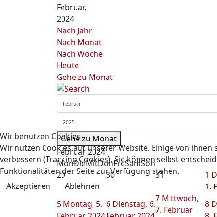
Februar,
2024
Nach Jahr
Nach Monat
Nach Woche
Heute
Gehe zu Monat
Wir benutzen Cookies
Gehe zu Monat
Wir nutzen Cookies auf unserer Website. Einige von ihnen s
Februar 2024
verbessern (Tracking Cookies). Sie können selbst entscheid
Mon
Die
Mit
Don
Fre
Sam
Son
Funktionalitäten der Seite zur Verfügung stehen.
29
30
31
1
D
Akzeptieren
Ablehnen
1. 
7
Mittwoch,
5
Montag, 5.
6
Dienstag, 6.
8
D
7. Februar
Februar 2024
Februar 2024
8. 