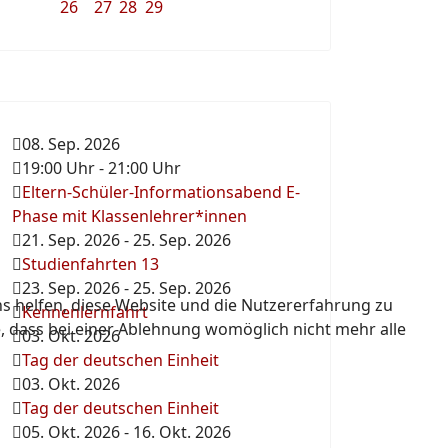
26
27
28
29
08. Sep. 2026
19:00 Uhr
-
21:00 Uhr
Eltern-Schüler-Informationsabend E-
Phase mit Klassenlehrer*innen
21. Sep. 2026
-
25. Sep. 2026
Studienfahrten 13
23. Sep. 2026
-
25. Sep. 2026
ns helfen, diese Website und die Nutzererfahrung zu
Kennenlernfahrt
e, dass bei einer Ablehnung womöglich nicht mehr alle
03. Okt. 2026
Tag der deutschen Einheit
03. Okt. 2026
Tag der deutschen Einheit
05. Okt. 2026
-
16. Okt. 2026