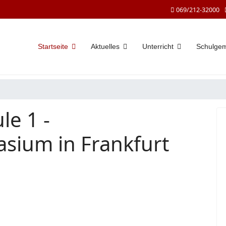
069/212-32000
Startseite
Aktuelles
Unterricht
Schulge
le 1 -
sium in Frankfurt