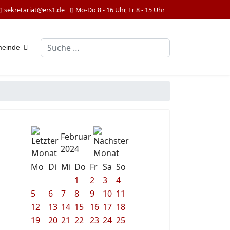
sekretariat@ers1.de
Mo-Do 8 - 16 Uhr, Fr 8 - 15 Uhr
Suchen
meinde
Februar
2024
Mo
Di
Mi
Do
Fr
Sa
So
1
2
3
4
5
6
7
8
9
10
11
12
13
14
15
16
17
18
19
20
21
22
23
24
25