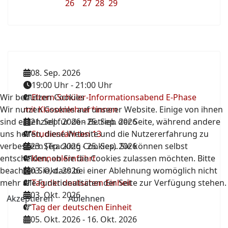
26
27
28
29
08. Sep. 2026
19:00 Uhr
-
21:00 Uhr
Wir benutzen Cookies
Eltern-Schüler-Informationsabend E-Phase
Wir nutzen Cookies auf unserer Website. Einige von ihnen
mit Klassenlehrer*innen
sind essenziell für den Betrieb der Seite, während andere
21. Sep. 2026
-
25. Sep. 2026
uns helfen, diese Website und die Nutzererfahrung zu
Studienfahrten 13
verbessern (Tracking Cookies). Sie können selbst
23. Sep. 2026
-
25. Sep. 2026
entscheiden, ob Sie die Cookies zulassen möchten. Bitte
Kennenlernfahrt
beachten Sie, dass bei einer Ablehnung womöglich nicht
03. Okt. 2026
mehr alle Funktionalitäten der Seite zur Verfügung stehen.
Tag der deutschen Einheit
03. Okt. 2026
Akzeptieren
Ablehnen
Tag der deutschen Einheit
05. Okt. 2026
-
16. Okt. 2026