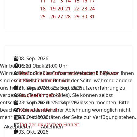
11
12
13
14
15
16
17
18
19
20
21
22
23
24
25
26
27
28
29
30
31
08. Sep. 2026
Wir benutzen Cookies
19:00 Uhr
-
21:00 Uhr
Wir nutzen Cookies auf unserer Website. Einige von ihnen
Eltern-Schüler-Informationsabend E-Phase
sind essenziell für den Betrieb der Seite, während andere
mit Klassenlehrer*innen
uns helfen, diese Website und die Nutzererfahrung zu
21. Sep. 2026
-
25. Sep. 2026
verbessern (Tracking Cookies). Sie können selbst
Studienfahrten 13
entscheiden, ob Sie die Cookies zulassen möchten. Bitte
23. Sep. 2026
-
25. Sep. 2026
beachten Sie, dass bei einer Ablehnung womöglich nicht
Kennenlernfahrt
mehr alle Funktionalitäten der Seite zur Verfügung stehen.
03. Okt. 2026
Tag der deutschen Einheit
Akzeptieren
Ablehnen
03. Okt. 2026