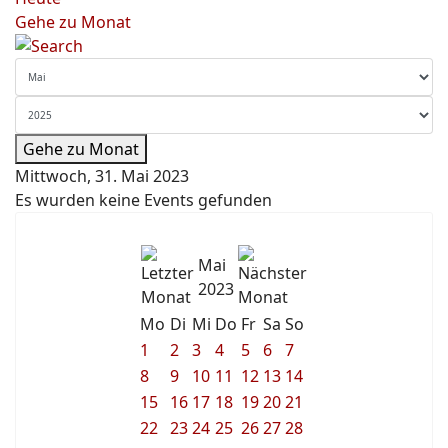
Gehe zu Monat
Gehe zu Monat
Mittwoch, 31. Mai 2023
Es wurden keine Events gefunden
Mai
2023
Mo
Di
Mi
Do
Fr
Sa
So
1
2
3
4
5
6
7
8
9
10
11
12
13
14
15
16
17
18
19
20
21
22
23
24
25
26
27
28