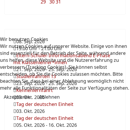
29
30
31
Wir benutzen Cookies
08. Sep. 2026
Wir nutzen Cookies auf unserer Website. Einige von ihnen
19:00 Uhr
-
21:00 Uhr
sind essenziell für den Betrieb der Seite, während andere
Eltern-Schüler-Informationsabend E-Phase
uns helfen, diese Website und die Nutzererfahrung zu
mit Klassenlehrer*innen
verbessern (Tracking Cookies). Sie können selbst
21. Sep. 2026
-
25. Sep. 2026
entscheiden, ob Sie die Cookies zulassen möchten. Bitte
Studienfahrten 13
beachten Sie, dass bei einer Ablehnung womöglich nicht
23. Sep. 2026
-
25. Sep. 2026
mehr alle Funktionalitäten der Seite zur Verfügung stehen.
Kennenlernfahrt
Akzeptieren
Ablehnen
03. Okt. 2026
Tag der deutschen Einheit
03. Okt. 2026
Tag der deutschen Einheit
05. Okt. 2026
-
16. Okt. 2026