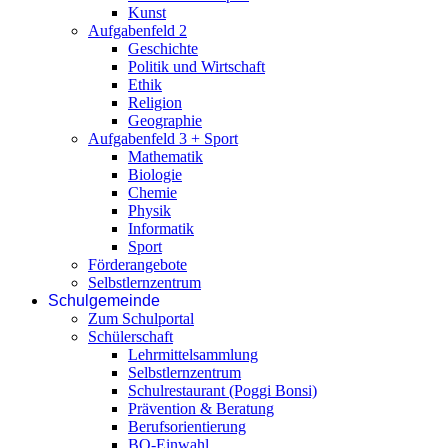
Kunst
Aufgabenfeld 2
Geschichte
Politik und Wirtschaft
Ethik
Religion
Geographie
Aufgabenfeld 3 + Sport
Mathematik
Biologie
Chemie
Physik
Informatik
Sport
Förderangebote
Selbstlernzentrum
Schulgemeinde
Zum Schulportal
Schülerschaft
Lehrmittelsammlung
Selbstlernzentrum
Schulrestaurant (Poggi Bonsi)
Prävention & Beratung
Berufsorientierung
BO-Einwahl