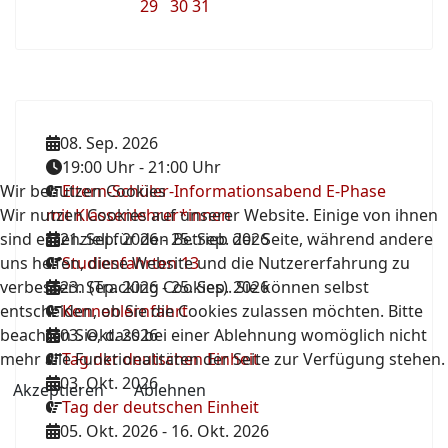
29
30
31
08. Sep. 2026
19:00 Uhr
-
21:00 Uhr
Wir benutzen Cookies
Eltern-Schüler-Informationsabend E-Phase
Wir nutzen Cookies auf unserer Website. Einige von ihnen
mit Klassenlehrer*innen
sind essenziell für den Betrieb der Seite, während andere
21. Sep. 2026
-
25. Sep. 2026
uns helfen, diese Website und die Nutzererfahrung zu
Studienfahrten 13
verbessern (Tracking Cookies). Sie können selbst
23. Sep. 2026
-
25. Sep. 2026
entscheiden, ob Sie die Cookies zulassen möchten. Bitte
Kennenlernfahrt
beachten Sie, dass bei einer Ablehnung womöglich nicht
03. Okt. 2026
mehr alle Funktionalitäten der Seite zur Verfügung stehen.
Tag der deutschen Einheit
03. Okt. 2026
Akzeptieren
Ablehnen
Tag der deutschen Einheit
05. Okt. 2026
-
16. Okt. 2026