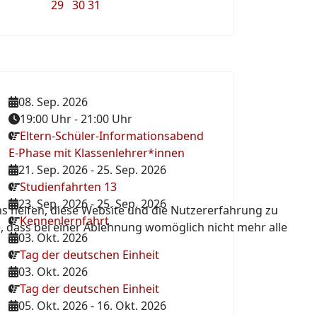
29
30
31
08. Sep. 2026
19:00 Uhr
-
21:00 Uhr
Eltern-Schüler-Informationsabend
E-Phase mit Klassenlehrer*innen
21. Sep. 2026
-
25. Sep. 2026
Studienfahrten 13
23. Sep. 2026
-
25. Sep. 2026
ns helfen, diese Website und die Nutzererfahrung zu
Kennenlernfahrt
e, dass bei einer Ablehnung womöglich nicht mehr alle
03. Okt. 2026
Tag der deutschen Einheit
03. Okt. 2026
Tag der deutschen Einheit
05. Okt. 2026
-
16. Okt. 2026