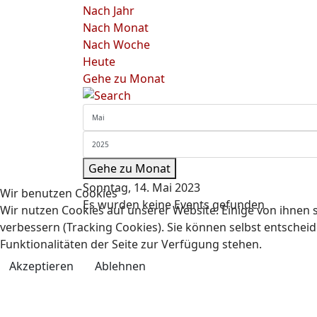
Nach Jahr
Nach Monat
Nach Woche
Heute
Gehe zu Monat
Gehe zu Monat
Sonntag, 14. Mai 2023
Wir benutzen Cookies
Es wurden keine Events gefunden
Wir nutzen Cookies auf unserer Website. Einige von ihnen s
verbessern (Tracking Cookies). Sie können selbst entscheid
Funktionalitäten der Seite zur Verfügung stehen.
Akzeptieren
Ablehnen