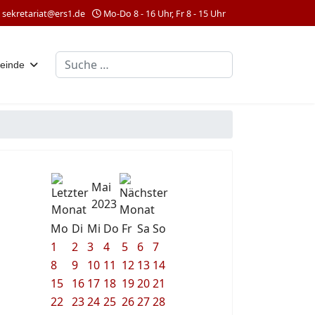
sekretariat@ers1.de
Mo-Do 8 - 16 Uhr, Fr 8 - 15 Uhr
Suchen
einde
Mai
2023
Mo
Di
Mi
Do
Fr
Sa
So
1
2
3
4
5
6
7
8
9
10
11
12
13
14
15
16
17
18
19
20
21
22
23
24
25
26
27
28