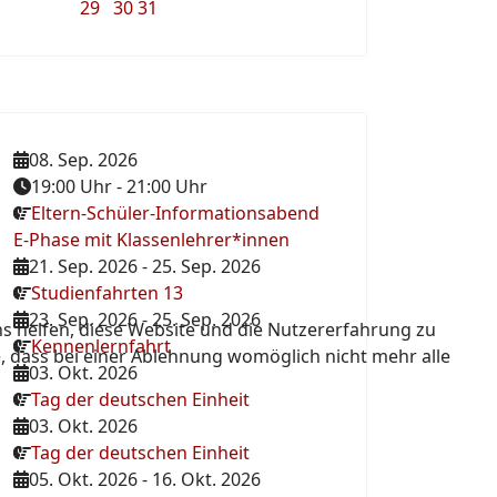
29
30
31
08. Sep. 2026
19:00 Uhr
-
21:00 Uhr
Eltern-Schüler-Informationsabend
E-Phase mit Klassenlehrer*innen
21. Sep. 2026
-
25. Sep. 2026
Studienfahrten 13
23. Sep. 2026
-
25. Sep. 2026
ns helfen, diese Website und die Nutzererfahrung zu
Kennenlernfahrt
e, dass bei einer Ablehnung womöglich nicht mehr alle
03. Okt. 2026
Tag der deutschen Einheit
03. Okt. 2026
Tag der deutschen Einheit
05. Okt. 2026
-
16. Okt. 2026