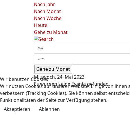
Nach Jahr
Nach Monat
Nach Woche
Heute
Gehe zu Monat
Gehe zu Monat
Mittwoch, 24. Mai 2023
Wir benutzen Cookies
Es wurden keine Events gefunden
Wir nutzen Cookies auf unserer Website. Einige von ihnen s
verbessern (Tracking Cookies). Sie können selbst entscheid
Funktionalitäten der Seite zur Verfügung stehen.
Akzeptieren
Ablehnen