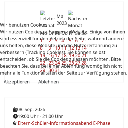
Mai
2023
Wir benutzen Cookies
Wir nutzen Cookies auf unserer Website. Einige von ihnen
Mo
Di
Mi
Do
Fr
Sa
So
sind essenziell für den Betrieb der Seite, während andere
1
2
3
4
5
6
7
uns helfen, diese Website und die Nutzererfahrung zu
8
9
10
11
12
13
14
verbessern (Tracking Cookies). Sie können selbst
15
16
17
18
19
20
21
entscheiden, ob Sie die Cookies zulassen möchten. Bitte
22
23
24
25
26
27
28
beachten Sie, dass bei einer Ablehnung womöglich nicht
29
30
31
mehr alle Funktionalitäten der Seite zur Verfügung stehen.
Akzeptieren
Ablehnen
08. Sep. 2026
19:00 Uhr
-
21:00 Uhr
Eltern-Schüler-Informationsabend E-Phase