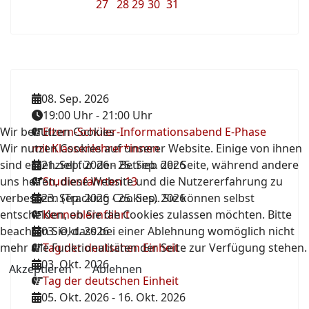
27
28
29
30
31
08. Sep. 2026
19:00 Uhr
-
21:00 Uhr
Wir benutzen Cookies
Eltern-Schüler-Informationsabend E-Phase
Wir nutzen Cookies auf unserer Website. Einige von ihnen
mit Klassenlehrer*innen
sind essenziell für den Betrieb der Seite, während andere
21. Sep. 2026
-
25. Sep. 2026
uns helfen, diese Website und die Nutzererfahrung zu
Studienfahrten 13
verbessern (Tracking Cookies). Sie können selbst
23. Sep. 2026
-
25. Sep. 2026
entscheiden, ob Sie die Cookies zulassen möchten. Bitte
Kennenlernfahrt
beachten Sie, dass bei einer Ablehnung womöglich nicht
03. Okt. 2026
mehr alle Funktionalitäten der Seite zur Verfügung stehen.
Tag der deutschen Einheit
03. Okt. 2026
Akzeptieren
Ablehnen
Tag der deutschen Einheit
05. Okt. 2026
-
16. Okt. 2026