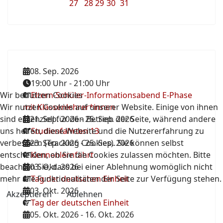
27
28
29
30
31
08. Sep. 2026
19:00 Uhr
-
21:00 Uhr
Wir benutzen Cookies
Eltern-Schüler-Informationsabend E-Phase
Wir nutzen Cookies auf unserer Website. Einige von ihnen
mit Klassenlehrer*innen
sind essenziell für den Betrieb der Seite, während andere
21. Sep. 2026
-
25. Sep. 2026
uns helfen, diese Website und die Nutzererfahrung zu
Studienfahrten 13
verbessern (Tracking Cookies). Sie können selbst
23. Sep. 2026
-
25. Sep. 2026
entscheiden, ob Sie die Cookies zulassen möchten. Bitte
Kennenlernfahrt
beachten Sie, dass bei einer Ablehnung womöglich nicht
03. Okt. 2026
mehr alle Funktionalitäten der Seite zur Verfügung stehen.
Tag der deutschen Einheit
03. Okt. 2026
Akzeptieren
Ablehnen
Tag der deutschen Einheit
05. Okt. 2026
-
16. Okt. 2026