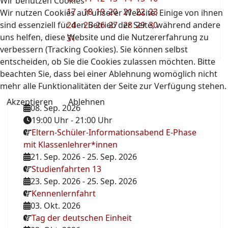
Wir benutzen Cookies
17
18
19
20
21
22
23
Wir nutzen Cookies auf unserer Website. Einige von ihnen
sind essenziell für den Betrieb der Seite, während andere
24
25
26
27
28
29
30
uns helfen, diese Website und die Nutzererfahrung zu
31
verbessern (Tracking Cookies). Sie können selbst
entscheiden, ob Sie die Cookies zulassen möchten. Bitte
beachten Sie, dass bei einer Ablehnung womöglich nicht
mehr alle Funktionalitäten der Seite zur Verfügung stehen.
Akzeptieren
Ablehnen
08. Sep. 2026
19:00 Uhr
-
21:00 Uhr
Eltern-Schüler-Informationsabend E-Phase
mit Klassenlehrer*innen
21. Sep. 2026
-
25. Sep. 2026
Studienfahrten 13
23. Sep. 2026
-
25. Sep. 2026
Kennenlernfahrt
03. Okt. 2026
Tag der deutschen Einheit