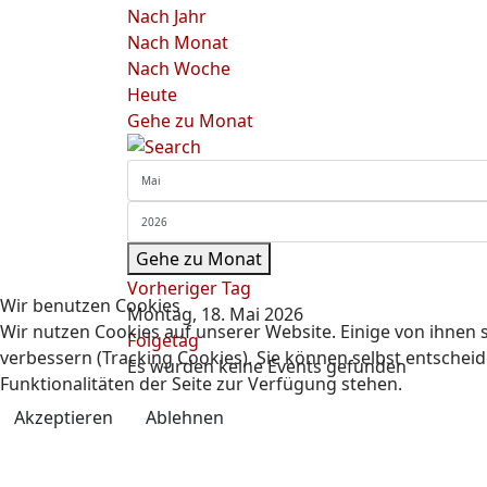
Nach Jahr
Nach Monat
Nach Woche
Heute
Gehe zu Monat
Gehe zu Monat
Vorheriger Tag
Wir benutzen Cookies
Montag, 18. Mai 2026
Wir nutzen Cookies auf unserer Website. Einige von ihnen s
Folgetag
verbessern (Tracking Cookies). Sie können selbst entscheid
Es wurden keine Events gefunden
Funktionalitäten der Seite zur Verfügung stehen.
Akzeptieren
Ablehnen