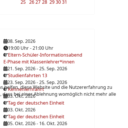
25
26
27
28
29
30
31
08. Sep. 2026
19:00 Uhr
-
21:00 Uhr
Eltern-Schüler-Informationsabend
E-Phase mit Klassenlehrer*innen
21. Sep. 2026
-
25. Sep. 2026
Studienfahrten 13
23. Sep. 2026
-
25. Sep. 2026
ns helfen, diese Website und die Nutzererfahrung zu
Kennenlernfahrt
e, dass bei einer Ablehnung womöglich nicht mehr alle
03. Okt. 2026
Tag der deutschen Einheit
03. Okt. 2026
Tag der deutschen Einheit
05. Okt. 2026
-
16. Okt. 2026