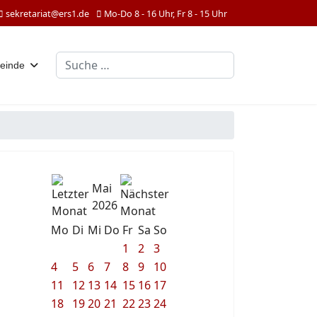
sekretariat@ers1.de
Mo-Do 8 - 16 Uhr, Fr 8 - 15 Uhr
Suchen
einde
Mai
2026
Mo
Di
Mi
Do
Fr
Sa
So
1
2
3
4
5
6
7
8
9
10
11
12
13
14
15
16
17
18
19
20
21
22
23
24