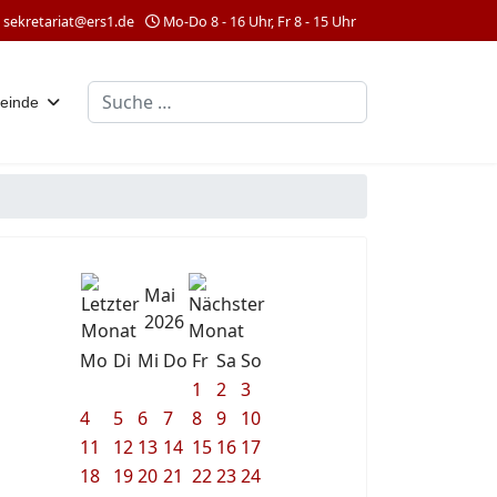
sekretariat@ers1.de
Mo-Do 8 - 16 Uhr, Fr 8 - 15 Uhr
Suchen
einde
Mai
2026
Mo
Di
Mi
Do
Fr
Sa
So
1
2
3
4
5
6
7
8
9
10
11
12
13
14
15
16
17
18
19
20
21
22
23
24