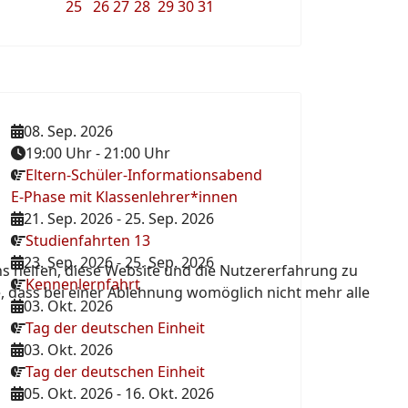
25
26
27
28
29
30
31
08. Sep. 2026
19:00 Uhr
-
21:00 Uhr
Eltern-Schüler-Informationsabend
E-Phase mit Klassenlehrer*innen
21. Sep. 2026
-
25. Sep. 2026
Studienfahrten 13
23. Sep. 2026
-
25. Sep. 2026
ns helfen, diese Website und die Nutzererfahrung zu
Kennenlernfahrt
e, dass bei einer Ablehnung womöglich nicht mehr alle
03. Okt. 2026
Tag der deutschen Einheit
03. Okt. 2026
Tag der deutschen Einheit
05. Okt. 2026
-
16. Okt. 2026