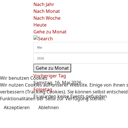
Nach Jahr
Nach Monat
Nach Woche
Heute
Gehe zu Monat
Gehe zu Monat
Vorheriger Tag
Wir benutzen Cookies
Samstag, 16. Mai 2026
Wir nutzen Cookies auf unserer Website. Einige von ihnen s
Folgetag
verbessern (Tracking Cookies). Sie können selbst entscheid
Es wurden keine Events gefunden
Funktionalitäten der Seite zur Verfügung stehen.
Akzeptieren
Ablehnen