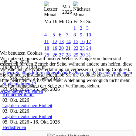
Mai
2026
Mo
Di
Mi
Do
Fr
Sa
So
1
2
3
4
5
6
7
8
9
10
11
12
13
14
15
16
17
18
19
20
21
22
23
24
Wir benutzen Cookies
25
26
27
28
29
30
31
Wir nutzen Cookies auf unserer Website. Einige von ihnen sind
08. Sep. 2026
essenziell für den Betrieb der Seite, während andere uns helfen, diese
19:00 Uhr
-
21:00 Uhr
Website und die Nutzererfahrung zu verbessern (Tracking Cookies).
Eltern-Schüler-Informationsabend E-Phase mit Klassenlehrer*innen
Sie können selbst entscheiden, ob Sie die Cookies zulassen möchten.
21. Sep. 2026
-
25. Sep. 2026
Bitte beachten Sie, dass bei einer Ablehnung womöglich nicht mehr
Studienfahrten 13
alle Funktionalitäten der Seite zur Verfügung stehen.
23. Sep. 2026
-
25. Sep. 2026
Akzeptieren
Ablehnen
Kennenlernfahrt
03. Okt. 2026
Tag der deutschen Einheit
03. Okt. 2026
Tag der deutschen Einheit
05. Okt. 2026
-
16. Okt. 2026
Herbstferien