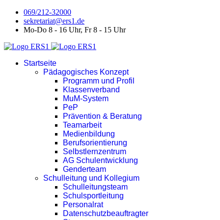
069/212-32000
sekretariat@ers1.de
Mo-Do 8 - 16 Uhr, Fr 8 - 15 Uhr
Startseite
Pädagogisches Konzept
Programm und Profil
Klassenverband
MuM-System
PeP
Prävention & Beratung
Teamarbeit
Medienbildung
Berufsorientierung
Selbstlernzentrum
AG Schulentwicklung
Genderteam
Schulleitung und Kollegium
Schulleitungsteam
Schulsportleitung
Personalrat
Datenschutzbeauftragter