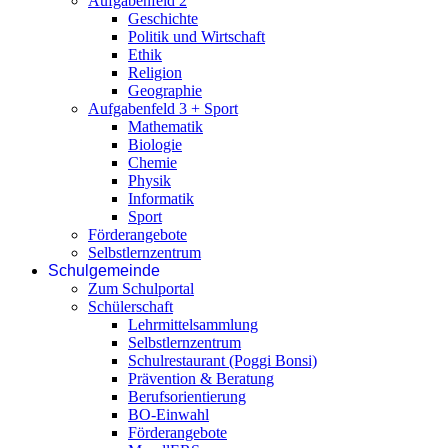
Aufgabenfeld 2
Geschichte
Politik und Wirtschaft
Ethik
Religion
Geographie
Aufgabenfeld 3 + Sport
Mathematik
Biologie
Chemie
Physik
Informatik
Sport
Förderangebote
Selbstlernzentrum
Schulgemeinde
Zum Schulportal
Schülerschaft
Lehrmittelsammlung
Selbstlernzentrum
Schulrestaurant (Poggi Bonsi)
Prävention & Beratung
Berufsorientierung
BO-Einwahl
Förderangebote