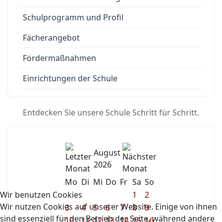
Schulprogramm und Profil
Fächerangebot
Fördermaßnahmen
Einrichtungen der Schule
Entdecken Sie unsere Schule Schritt für Schritt.
August
2026
Mo
Di
Mi
Do
Fr
Sa
So
Wir benutzen Cookies
1
2
Wir nutzen Cookies auf unserer Website. Einige von ihnen
3
4
5
6
7
8
9
sind essenziell für den Betrieb der Seite, während andere
10
11
12
13
14
15
16