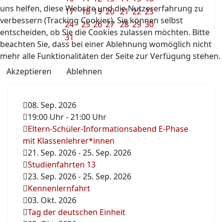
uns helfen, diese Website und die Nutzererfahrung zu
17
18
19
20
21
22
23
verbessern (Tracking Cookies). Sie können selbst
24
25
26
27
28
29
30
entscheiden, ob Sie die Cookies zulassen möchten. Bitte
31
beachten Sie, dass bei einer Ablehnung womöglich nicht
mehr alle Funktionalitäten der Seite zur Verfügung stehen.
Akzeptieren
Ablehnen
08. Sep. 2026
19:00 Uhr
-
21:00 Uhr
Eltern-Schüler-Informationsabend E-Phase
mit Klassenlehrer*innen
21. Sep. 2026
-
25. Sep. 2026
Studienfahrten 13
23. Sep. 2026
-
25. Sep. 2026
Kennenlernfahrt
03. Okt. 2026
Tag der deutschen Einheit