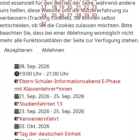
sind essenziell für den Betrieb der Seite, während andere
17
18
19
20
21
22
23
uns helfen, diese Website und die Nutzererfahrung zu
24
25
26
27
28
29
30
verbessern (Tracking Cookies). Sie können selbst
31
entscheiden, ob Sie die Cookies zulassen möchten. Bitte
beachten Sie, dass bei einer Ablehnung womöglich nicht
mehr alle Funktionalitäten der Seite zur Verfügung stehen.
Akzeptieren
Ablehnen
08. Sep. 2026
19:00 Uhr
-
21:00 Uhr
Eltern-Schüler-Informationsabend E-Phase
mit Klassenlehrer*innen
21. Sep. 2026
-
25. Sep. 2026
Studienfahrten 13
23. Sep. 2026
-
25. Sep. 2026
Kennenlernfahrt
03. Okt. 2026
Tag der deutschen Einheit