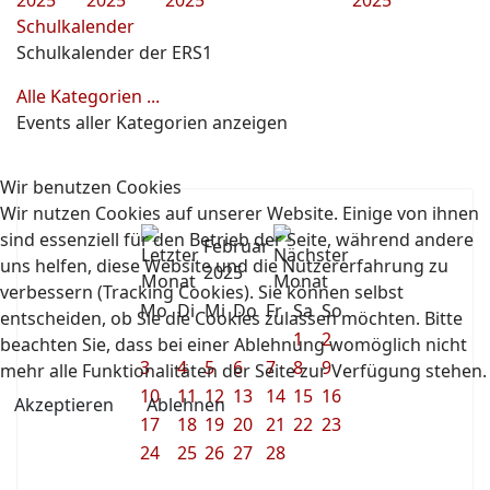
2025
2025
2025
2025
Schulkalender
Schulkalender der ERS1
Alle Kategorien ...
Events aller Kategorien anzeigen
Wir benutzen Cookies
Wir nutzen Cookies auf unserer Website. Einige von ihnen
sind essenziell für den Betrieb der Seite, während andere
Februar
uns helfen, diese Website und die Nutzererfahrung zu
2025
verbessern (Tracking Cookies). Sie können selbst
Mo
Di
Mi
Do
Fr
Sa
So
entscheiden, ob Sie die Cookies zulassen möchten. Bitte
1
2
beachten Sie, dass bei einer Ablehnung womöglich nicht
3
4
5
6
7
8
9
mehr alle Funktionalitäten der Seite zur Verfügung stehen.
10
11
12
13
14
15
16
Akzeptieren
Ablehnen
17
18
19
20
21
22
23
24
25
26
27
28