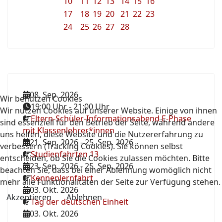
10
11
12
13
14
15
16
17
18
19
20
21
22
23
24
25
26
27
28
08. Sep. 2026
Wir benutzen Cookies
19:00 Uhr
-
21:00 Uhr
Wir nutzen Cookies auf unserer Website. Einige von ihnen
Eltern-Schüler-Informationsabend E-Phase
sind essenziell für den Betrieb der Seite, während andere
mit Klassenlehrer*innen
uns helfen, diese Website und die Nutzererfahrung zu
21. Sep. 2026
-
25. Sep. 2026
verbessern (Tracking Cookies). Sie können selbst
Studienfahrten 13
entscheiden, ob Sie die Cookies zulassen möchten. Bitte
23. Sep. 2026
-
25. Sep. 2026
beachten Sie, dass bei einer Ablehnung womöglich nicht
Kennenlernfahrt
mehr alle Funktionalitäten der Seite zur Verfügung stehen.
03. Okt. 2026
Akzeptieren
Ablehnen
Tag der deutschen Einheit
03. Okt. 2026