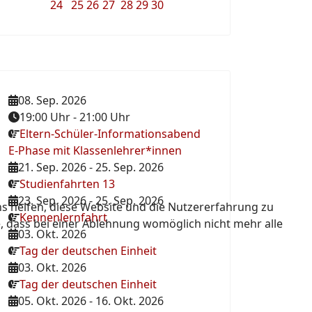
24
25
26
27
28
29
30
08. Sep. 2026
19:00 Uhr
-
21:00 Uhr
Eltern-Schüler-Informationsabend
E-Phase mit Klassenlehrer*innen
21. Sep. 2026
-
25. Sep. 2026
Studienfahrten 13
23. Sep. 2026
-
25. Sep. 2026
ns helfen, diese Website und die Nutzererfahrung zu
Kennenlernfahrt
e, dass bei einer Ablehnung womöglich nicht mehr alle
03. Okt. 2026
Tag der deutschen Einheit
03. Okt. 2026
Tag der deutschen Einheit
05. Okt. 2026
-
16. Okt. 2026