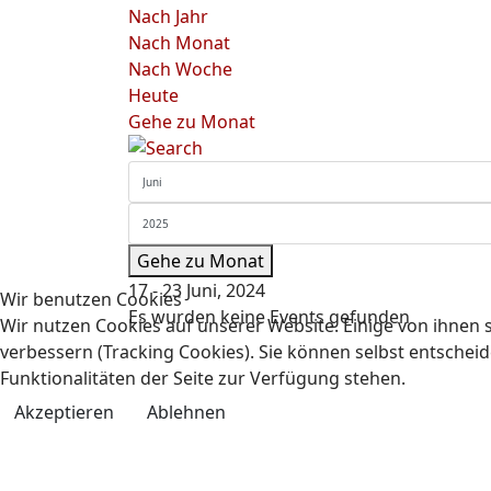
Nach Jahr
Nach Monat
Nach Woche
Heute
Gehe zu Monat
Gehe zu Monat
17 - 23 Juni, 2024
Wir benutzen Cookies
Es wurden keine Events gefunden
Wir nutzen Cookies auf unserer Website. Einige von ihnen s
verbessern (Tracking Cookies). Sie können selbst entscheid
Funktionalitäten der Seite zur Verfügung stehen.
Akzeptieren
Ablehnen