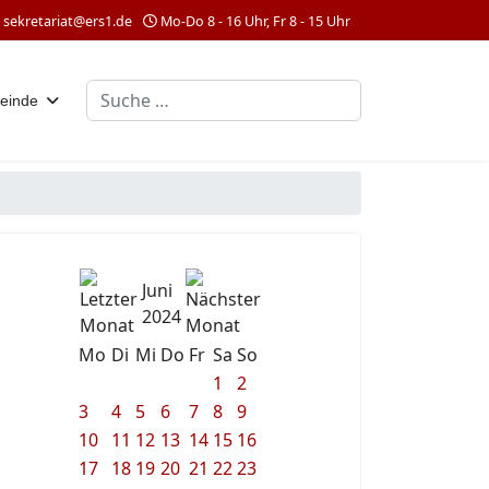
sekretariat@ers1.de
Mo-Do 8 - 16 Uhr, Fr 8 - 15 Uhr
Suchen
einde
Juni
2024
Mo
Di
Mi
Do
Fr
Sa
So
1
2
3
4
5
6
7
8
9
10
11
12
13
14
15
16
17
18
19
20
21
22
23