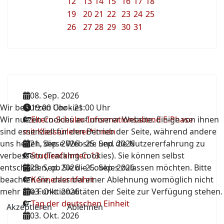
12
13
14
15
16
17
18
19
20
21
22
23
24
25
26
27
28
29
30
31
08. Sep. 2026
Wir benutzen Cookies
19:00 Uhr
-
21:00 Uhr
Wir nutzen Cookies auf unserer Website. Einige von ihnen
Eltern-Schüler-Informationsabend E-Phase
sind essenziell für den Betrieb der Seite, während andere
mit Klassenlehrer*innen
uns helfen, diese Website und die Nutzererfahrung zu
21. Sep. 2026
-
25. Sep. 2026
verbessern (Tracking Cookies). Sie können selbst
Studienfahrten 13
entscheiden, ob Sie die Cookies zulassen möchten. Bitte
23. Sep. 2026
-
25. Sep. 2026
beachten Sie, dass bei einer Ablehnung womöglich nicht
Kennenlernfahrt
mehr alle Funktionalitäten der Seite zur Verfügung stehen.
03. Okt. 2026
Tag der deutschen Einheit
Akzeptieren
Ablehnen
03. Okt. 2026