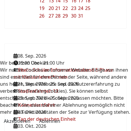
12
13
14
15
16
17
18
19
20
21
22
23
24
25
26
27
28
29
30
31
08. Sep. 2026
Wir benutzen Cookies
19:00 Uhr
-
21:00 Uhr
Wir nutzen Cookies auf unserer Website. Einige von ihnen
Eltern-Schüler-Informationsabend E-Phase
sind essenziell für den Betrieb der Seite, während andere
mit Klassenlehrer*innen
uns helfen, diese Website und die Nutzererfahrung zu
21. Sep. 2026
-
25. Sep. 2026
verbessern (Tracking Cookies). Sie können selbst
Studienfahrten 13
entscheiden, ob Sie die Cookies zulassen möchten. Bitte
23. Sep. 2026
-
25. Sep. 2026
beachten Sie, dass bei einer Ablehnung womöglich nicht
Kennenlernfahrt
mehr alle Funktionalitäten der Seite zur Verfügung stehen.
03. Okt. 2026
Tag der deutschen Einheit
Akzeptieren
Ablehnen
03. Okt. 2026