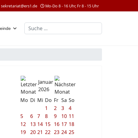
sekretariat@ers1.de
Mo-Do 8 - 16 Uhr, Fr 8 - 15 Uhr
Suchen
einde
Januar
2026
Mo
Di
Mi
Do
Fr
Sa
So
1
2
3
4
5
6
7
8
9
10
11
12
13
14
15
16
17
18
19
20
21
22
23
24
25