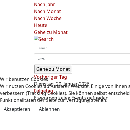
Nach Jahr
Nach Monat
Nach Woche
Heute
Gehe zu Monat
Gehe zu Monat
Vorheriger Tag
Wir benutzen Cookies
Dienstag, 20. Januar 2026
Wir nutzen Cookies auf unserer Website. Einige von ihnen s
Folgetag
verbessern (Tracking Cookies). Sie können selbst entscheid
Es wurden keine Events gefunden
Funktionalitäten der Seite zur Verfügung stehen.
Akzeptieren
Ablehnen