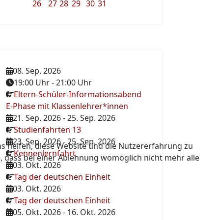
26
27
28
29
30
31
08. Sep. 2026
19:00 Uhr
-
21:00 Uhr
Eltern-Schüler-Informationsabend
E-Phase mit Klassenlehrer*innen
21. Sep. 2026
-
25. Sep. 2026
Studienfahrten 13
23. Sep. 2026
-
25. Sep. 2026
ns helfen, diese Website und die Nutzererfahrung zu
Kennenlernfahrt
e, dass bei einer Ablehnung womöglich nicht mehr alle
03. Okt. 2026
Tag der deutschen Einheit
03. Okt. 2026
Tag der deutschen Einheit
05. Okt. 2026
-
16. Okt. 2026