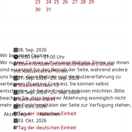
23
24
25
26
27
28
29
30
31
08. Sep. 2026
Wir benutzen Cookies
19:00 Uhr
-
21:00 Uhr
Wir nutzen Cookies auf unserer Website. Einige von ihnen
Eltern-Schüler-Informationsabend E-Phase
sind essenziell für den Betrieb der Seite, während andere
mit Klassenlehrer*innen
uns helfen, diese Website und die Nutzererfahrung zu
21. Sep. 2026
-
25. Sep. 2026
verbessern (Tracking Cookies). Sie können selbst
Studienfahrten 13
entscheiden, ob Sie die Cookies zulassen möchten. Bitte
23. Sep. 2026
-
25. Sep. 2026
beachten Sie, dass bei einer Ablehnung womöglich nicht
Kennenlernfahrt
mehr alle Funktionalitäten der Seite zur Verfügung stehen.
03. Okt. 2026
Tag der deutschen Einheit
Akzeptieren
Ablehnen
03. Okt. 2026
Tag der deutschen Einheit