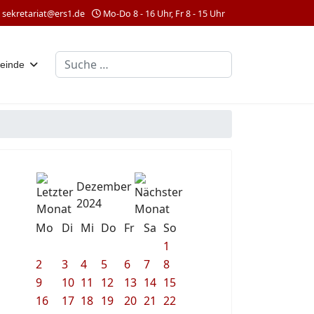
sekretariat@ers1.de
Mo-Do 8 - 16 Uhr, Fr 8 - 15 Uhr
Suchen
einde
Dezember
2024
Mo
Di
Mi
Do
Fr
Sa
So
1
2
3
4
5
6
7
8
9
10
11
12
13
14
15
16
17
18
19
20
21
22