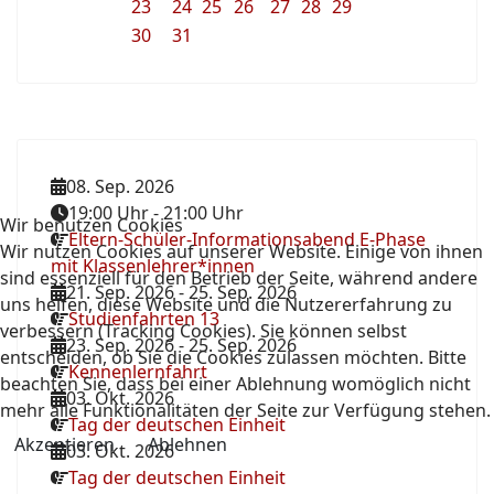
23
24
25
26
27
28
29
30
31
08. Sep. 2026
19:00 Uhr
-
21:00 Uhr
Wir benutzen Cookies
Eltern-Schüler-Informationsabend E-Phase
Wir nutzen Cookies auf unserer Website. Einige von ihnen
mit Klassenlehrer*innen
sind essenziell für den Betrieb der Seite, während andere
21. Sep. 2026
-
25. Sep. 2026
uns helfen, diese Website und die Nutzererfahrung zu
Studienfahrten 13
verbessern (Tracking Cookies). Sie können selbst
23. Sep. 2026
-
25. Sep. 2026
entscheiden, ob Sie die Cookies zulassen möchten. Bitte
Kennenlernfahrt
beachten Sie, dass bei einer Ablehnung womöglich nicht
03. Okt. 2026
mehr alle Funktionalitäten der Seite zur Verfügung stehen.
Tag der deutschen Einheit
Akzeptieren
Ablehnen
03. Okt. 2026
Tag der deutschen Einheit