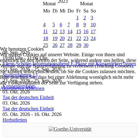
2023
Mo
Di
Mi
Do
Fr
Sa
So
1
2
3
4
5
6
7
8
9
10
11
12
13
14
15
16
17
18
19
20
21
22
23
24
25
26
27
28
29
30
Wir benutzen Cookies
08. Sep. 2026
Wir nutzen Cookies auf unserer Website. Einige von ihnen sind
19:00 Uhr
-
21:00 Uhr
essenziell für den Betrieb der Seite, während andere uns helfen, diese
Eltern-Schüler-Informationsabend E-Phase mit Klassenlehrer*innen
Website und die Nutzererfahrung zu verbessern (Tracking Cookies).
21. Sep. 2026
-
25. Sep. 2026
Sie können selbst entscheiden, ob Sie die Cookies zulassen möchten.
Studienfahrten 13
Bitte beachten Sie, dass bei einer Ablehnung womöglich nicht mehr
23. Sep. 2026
-
25. Sep. 2026
alle Funktionalitäten der Seite zur Verfügung stehen.
Kennenlernfahrt
Akzeptieren
Ablehnen
03. Okt. 2026
Tag der deutschen Einheit
03. Okt. 2026
Tag der deutschen Einheit
05. Okt. 2026
-
16. Okt. 2026
Herbstferien