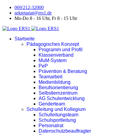
069/212-32000
sekretariat@ers1.de
Mo-Do 8 - 16 Uhr, Fr 8 - 15 Uhr
Startseite
Pädagogisches Konzept
Programm und Profil
Klassenverband
MuM-System
PeP
Prävention & Beratung
Teamarbeit
Medienbildung
Berufsorientierung
Selbstlernzentrum
AG Schulentwicklung
Genderteam
Schulleitung und Kollegium
Schulleitungsteam
Schulsportleitung
Personalrat
Datenschutzbeauftragter