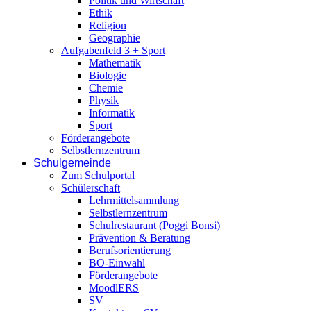
Politik und Wirtschaft
Ethik
Religion
Geographie
Aufgabenfeld 3 + Sport
Mathematik
Biologie
Chemie
Physik
Informatik
Sport
Förderangebote
Selbstlernzentrum
Schulgemeinde
Zum Schulportal
Schülerschaft
Lehrmittelsammlung
Selbstlernzentrum
Schulrestaurant (Poggi Bonsi)
Prävention & Beratung
Berufsorientierung
BO-Einwahl
Förderangebote
MoodlERS
SV