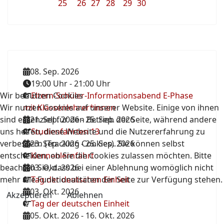
25
26
27
28
29
30
08. Sep. 2026
19:00 Uhr
-
21:00 Uhr
Wir benutzen Cookies
Eltern-Schüler-Informationsabend E-Phase
Wir nutzen Cookies auf unserer Website. Einige von ihnen
mit Klassenlehrer*innen
sind essenziell für den Betrieb der Seite, während andere
21. Sep. 2026
-
25. Sep. 2026
uns helfen, diese Website und die Nutzererfahrung zu
Studienfahrten 13
verbessern (Tracking Cookies). Sie können selbst
23. Sep. 2026
-
25. Sep. 2026
entscheiden, ob Sie die Cookies zulassen möchten. Bitte
Kennenlernfahrt
beachten Sie, dass bei einer Ablehnung womöglich nicht
03. Okt. 2026
mehr alle Funktionalitäten der Seite zur Verfügung stehen.
Tag der deutschen Einheit
03. Okt. 2026
Akzeptieren
Ablehnen
Tag der deutschen Einheit
05. Okt. 2026
-
16. Okt. 2026