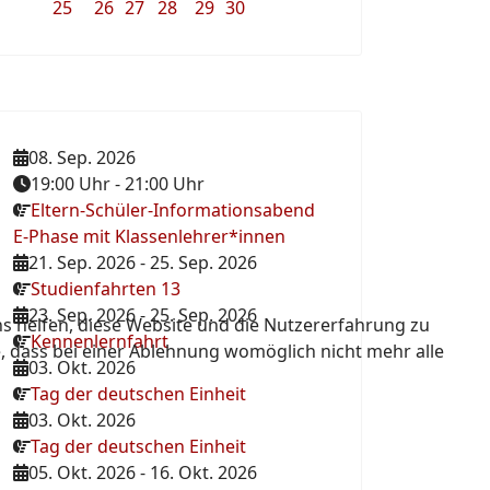
25
26
27
28
29
30
08. Sep. 2026
19:00 Uhr
-
21:00 Uhr
Eltern-Schüler-Informationsabend
E-Phase mit Klassenlehrer*innen
21. Sep. 2026
-
25. Sep. 2026
Studienfahrten 13
23. Sep. 2026
-
25. Sep. 2026
ns helfen, diese Website und die Nutzererfahrung zu
Kennenlernfahrt
e, dass bei einer Ablehnung womöglich nicht mehr alle
03. Okt. 2026
Tag der deutschen Einheit
03. Okt. 2026
Tag der deutschen Einheit
05. Okt. 2026
-
16. Okt. 2026