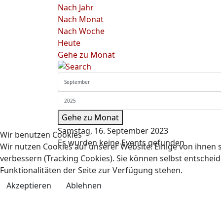
Nach Jahr
Nach Monat
Nach Woche
Heute
Gehe zu Monat
Gehe zu Monat
Samstag, 16. September 2023
Wir benutzen Cookies
Es wurden keine Events gefunden
Wir nutzen Cookies auf unserer Website. Einige von ihnen s
verbessern (Tracking Cookies). Sie können selbst entscheid
Funktionalitäten der Seite zur Verfügung stehen.
Akzeptieren
Ablehnen