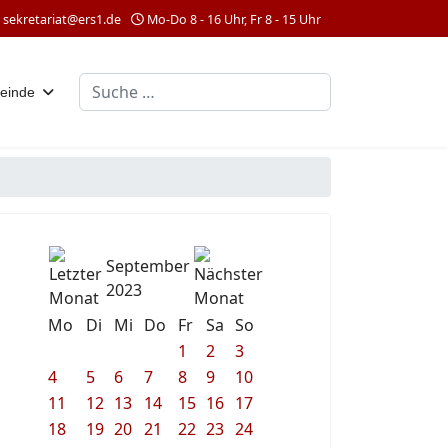
sekretariat@ers1.de
Mo-Do 8 - 16 Uhr, Fr 8 - 15 Uhr
Suchen
einde
September
2023
Mo
Di
Mi
Do
Fr
Sa
So
1
2
3
4
5
6
7
8
9
10
11
12
13
14
15
16
17
18
19
20
21
22
23
24