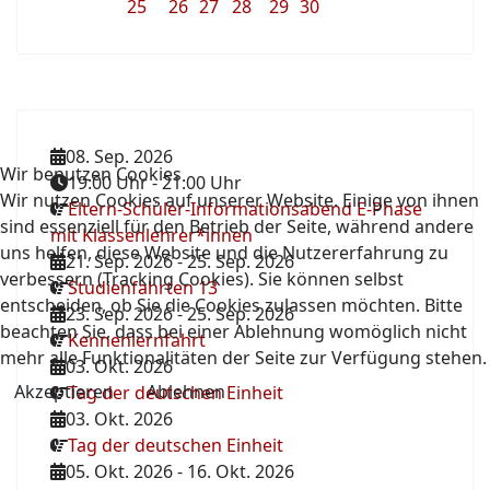
25
26
27
28
29
30
08. Sep. 2026
Wir benutzen Cookies
19:00 Uhr
-
21:00 Uhr
Wir nutzen Cookies auf unserer Website. Einige von ihnen
Eltern-Schüler-Informationsabend E-Phase
sind essenziell für den Betrieb der Seite, während andere
mit Klassenlehrer*innen
uns helfen, diese Website und die Nutzererfahrung zu
21. Sep. 2026
-
25. Sep. 2026
verbessern (Tracking Cookies). Sie können selbst
Studienfahrten 13
entscheiden, ob Sie die Cookies zulassen möchten. Bitte
23. Sep. 2026
-
25. Sep. 2026
beachten Sie, dass bei einer Ablehnung womöglich nicht
Kennenlernfahrt
mehr alle Funktionalitäten der Seite zur Verfügung stehen.
03. Okt. 2026
Akzeptieren
Ablehnen
Tag der deutschen Einheit
03. Okt. 2026
Tag der deutschen Einheit
05. Okt. 2026
-
16. Okt. 2026