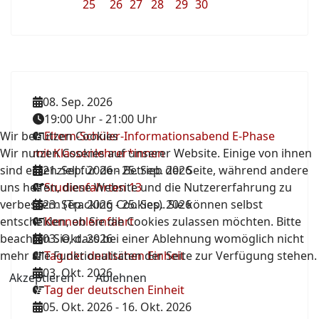
25
26
27
28
29
30
08. Sep. 2026
19:00 Uhr
-
21:00 Uhr
Wir benutzen Cookies
Eltern-Schüler-Informationsabend E-Phase
Wir nutzen Cookies auf unserer Website. Einige von ihnen
mit Klassenlehrer*innen
sind essenziell für den Betrieb der Seite, während andere
21. Sep. 2026
-
25. Sep. 2026
uns helfen, diese Website und die Nutzererfahrung zu
Studienfahrten 13
verbessern (Tracking Cookies). Sie können selbst
23. Sep. 2026
-
25. Sep. 2026
entscheiden, ob Sie die Cookies zulassen möchten. Bitte
Kennenlernfahrt
beachten Sie, dass bei einer Ablehnung womöglich nicht
03. Okt. 2026
mehr alle Funktionalitäten der Seite zur Verfügung stehen.
Tag der deutschen Einheit
03. Okt. 2026
Akzeptieren
Ablehnen
Tag der deutschen Einheit
05. Okt. 2026
-
16. Okt. 2026