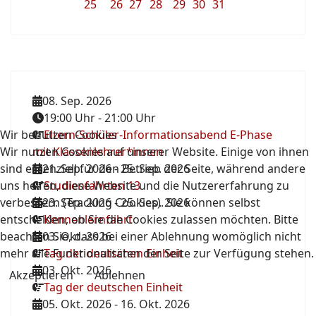
25
26
27
28
29
30
31
08. Sep. 2026
19:00 Uhr
-
21:00 Uhr
Wir benutzen Cookies
Eltern-Schüler-Informationsabend E-Phase
Wir nutzen Cookies auf unserer Website. Einige von ihnen
mit Klassenlehrer*innen
sind essenziell für den Betrieb der Seite, während andere
21. Sep. 2026
-
25. Sep. 2026
uns helfen, diese Website und die Nutzererfahrung zu
Studienfahrten 13
verbessern (Tracking Cookies). Sie können selbst
23. Sep. 2026
-
25. Sep. 2026
entscheiden, ob Sie die Cookies zulassen möchten. Bitte
Kennenlernfahrt
beachten Sie, dass bei einer Ablehnung womöglich nicht
03. Okt. 2026
mehr alle Funktionalitäten der Seite zur Verfügung stehen.
Tag der deutschen Einheit
03. Okt. 2026
Akzeptieren
Ablehnen
Tag der deutschen Einheit
05. Okt. 2026
-
16. Okt. 2026