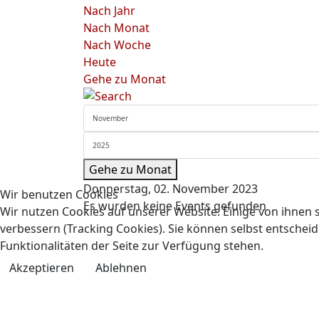
Nach Jahr
Nach Monat
Nach Woche
Heute
Gehe zu Monat
Gehe zu Monat
Donnerstag, 02. November 2023
Wir benutzen Cookies
Es wurden keine Events gefunden
Wir nutzen Cookies auf unserer Website. Einige von ihnen s
verbessern (Tracking Cookies). Sie können selbst entscheid
Funktionalitäten der Seite zur Verfügung stehen.
Akzeptieren
Ablehnen