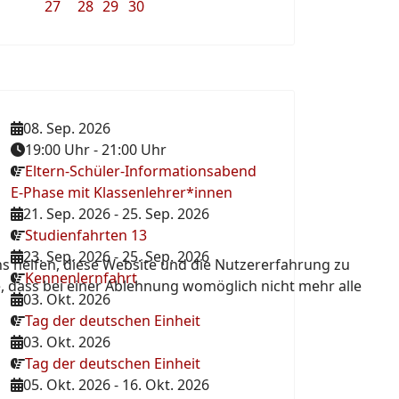
27
28
29
30
08. Sep. 2026
19:00 Uhr
-
21:00 Uhr
Eltern-Schüler-Informationsabend
E-Phase mit Klassenlehrer*innen
21. Sep. 2026
-
25. Sep. 2026
Studienfahrten 13
23. Sep. 2026
-
25. Sep. 2026
ns helfen, diese Website und die Nutzererfahrung zu
Kennenlernfahrt
e, dass bei einer Ablehnung womöglich nicht mehr alle
03. Okt. 2026
Tag der deutschen Einheit
03. Okt. 2026
Tag der deutschen Einheit
05. Okt. 2026
-
16. Okt. 2026