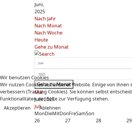
Juni,
2025
Nach Jahr
Nach Monat
Nach Woche
Heute
Gehe zu Monat
Wir benutzen Cookies
Gehe zu Monat
Wir nutzen Cookies auf unserer Website. Einige von ihnen s
verbessern (Tracking Cookies). Sie können selbst entscheid
Mai
Funktionalitäten der Seite zur Verfügung stehen.
Juni 2025
Juli
Akzeptieren
Ablehnen
Mon
Die
Mit
Don
Fre
Sam
Son
26
27
28
29