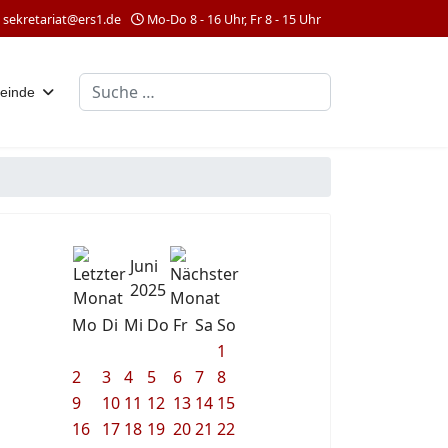
sekretariat@ers1.de
Mo-Do 8 - 16 Uhr, Fr 8 - 15 Uhr
Suchen
einde
Juni
2025
Mo
Di
Mi
Do
Fr
Sa
So
1
2
3
4
5
6
7
8
9
10
11
12
13
14
15
16
17
18
19
20
21
22