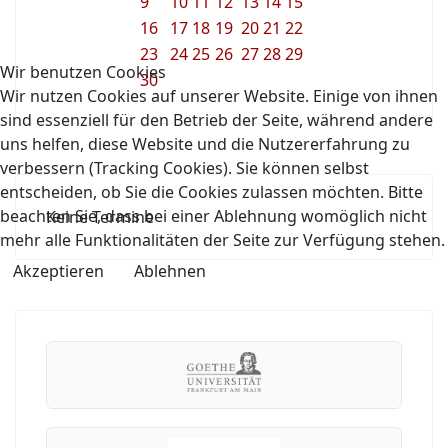
9
10
11
12
13
14
15
16
17
18
19
20
21
22
23
24
25
26
27
28
29
Wir benutzen Cookies
30
Wir nutzen Cookies auf unserer Website. Einige von ihnen
sind essenziell für den Betrieb der Seite, während andere
uns helfen, diese Website und die Nutzererfahrung zu
verbessern (Tracking Cookies). Sie können selbst
entscheiden, ob Sie die Cookies zulassen möchten. Bitte
beachten Sie, dass bei einer Ablehnung womöglich nicht
Keine Termine
mehr alle Funktionalitäten der Seite zur Verfügung stehen.
Akzeptieren
Ablehnen