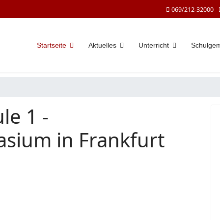
069/212-32000
Startseite
Aktuelles
Unterricht
Schulge
le 1 -
sium in Frankfurt