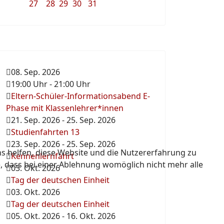
27
28
29
30
31
08. Sep. 2026
19:00 Uhr
-
21:00 Uhr
Eltern-Schüler-Informationsabend E-
Phase mit Klassenlehrer*innen
21. Sep. 2026
-
25. Sep. 2026
Studienfahrten 13
23. Sep. 2026
-
25. Sep. 2026
ns helfen, diese Website und die Nutzererfahrung zu
Kennenlernfahrt
e, dass bei einer Ablehnung womöglich nicht mehr alle
03. Okt. 2026
Tag der deutschen Einheit
03. Okt. 2026
Tag der deutschen Einheit
05. Okt. 2026
-
16. Okt. 2026