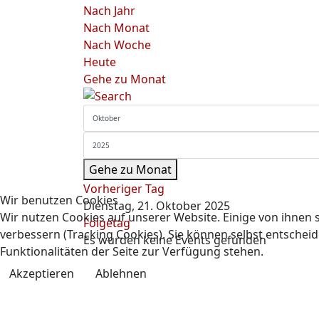
Nach Jahr
Nach Monat
Nach Woche
Heute
Gehe zu Monat
Gehe zu Monat
Vorheriger Tag
Wir benutzen Cookies
Dienstag, 21. Oktober 2025
Wir nutzen Cookies auf unserer Website. Einige von ihnen s
Folgetag
verbessern (Tracking Cookies). Sie können selbst entscheid
Es wurden keine Events gefunden
Funktionalitäten der Seite zur Verfügung stehen.
Akzeptieren
Ablehnen