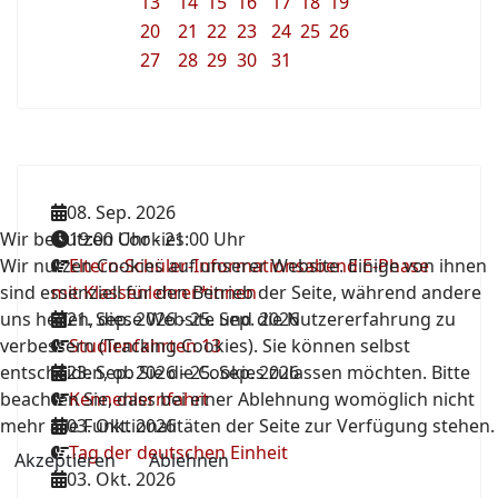
13
14
15
16
17
18
19
20
21
22
23
24
25
26
27
28
29
30
31
08. Sep. 2026
Wir benutzen Cookies
19:00 Uhr
-
21:00 Uhr
Wir nutzen Cookies auf unserer Website. Einige von ihnen
Eltern-Schüler-Informationsabend E-Phase
sind essenziell für den Betrieb der Seite, während andere
mit Klassenlehrer*innen
uns helfen, diese Website und die Nutzererfahrung zu
21. Sep. 2026
-
25. Sep. 2026
verbessern (Tracking Cookies). Sie können selbst
Studienfahrten 13
entscheiden, ob Sie die Cookies zulassen möchten. Bitte
23. Sep. 2026
-
25. Sep. 2026
beachten Sie, dass bei einer Ablehnung womöglich nicht
Kennenlernfahrt
mehr alle Funktionalitäten der Seite zur Verfügung stehen.
03. Okt. 2026
Tag der deutschen Einheit
Akzeptieren
Ablehnen
03. Okt. 2026