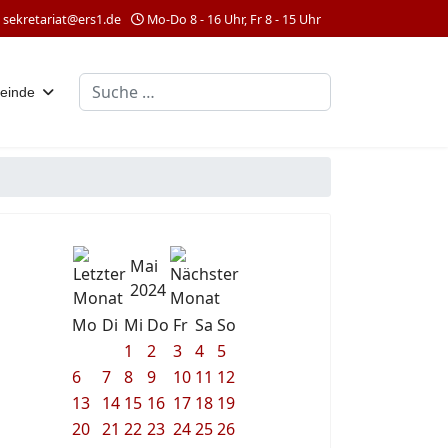
sekretariat@ers1.de
Mo-Do 8 - 16 Uhr, Fr 8 - 15 Uhr
Suchen
einde
Mai
2024
Mo
Di
Mi
Do
Fr
Sa
So
1
2
3
4
5
6
7
8
9
10
11
12
13
14
15
16
17
18
19
20
21
22
23
24
25
26