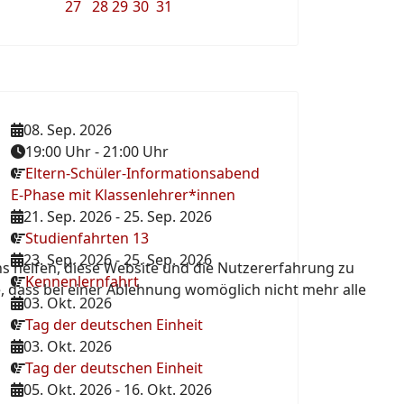
27
28
29
30
31
08. Sep. 2026
19:00 Uhr
-
21:00 Uhr
Eltern-Schüler-Informationsabend
E-Phase mit Klassenlehrer*innen
21. Sep. 2026
-
25. Sep. 2026
Studienfahrten 13
23. Sep. 2026
-
25. Sep. 2026
ns helfen, diese Website und die Nutzererfahrung zu
Kennenlernfahrt
e, dass bei einer Ablehnung womöglich nicht mehr alle
03. Okt. 2026
Tag der deutschen Einheit
03. Okt. 2026
Tag der deutschen Einheit
05. Okt. 2026
-
16. Okt. 2026