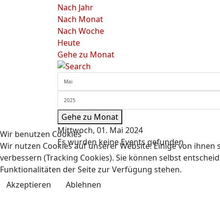
Nach Jahr
Nach Monat
Nach Woche
Heute
Gehe zu Monat
Gehe zu Monat
Mittwoch, 01. Mai 2024
Wir benutzen Cookies
Es wurden keine Events gefunden
Wir nutzen Cookies auf unserer Website. Einige von ihnen s
verbessern (Tracking Cookies). Sie können selbst entscheid
Funktionalitäten der Seite zur Verfügung stehen.
Akzeptieren
Ablehnen