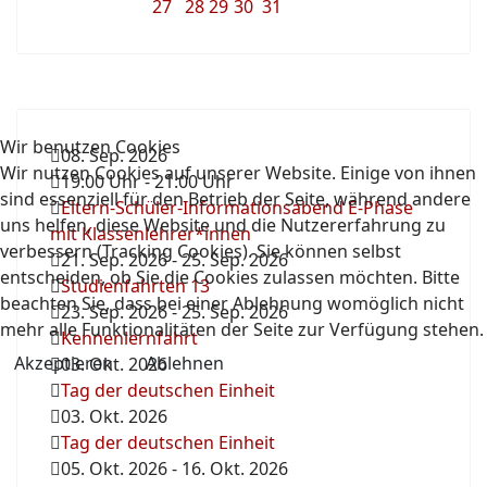
27
28
29
30
31
Wir benutzen Cookies
08. Sep. 2026
Wir nutzen Cookies auf unserer Website. Einige von ihnen
19:00 Uhr
-
21:00 Uhr
sind essenziell für den Betrieb der Seite, während andere
Eltern-Schüler-Informationsabend E-Phase
uns helfen, diese Website und die Nutzererfahrung zu
mit Klassenlehrer*innen
verbessern (Tracking Cookies). Sie können selbst
21. Sep. 2026
-
25. Sep. 2026
entscheiden, ob Sie die Cookies zulassen möchten. Bitte
Studienfahrten 13
beachten Sie, dass bei einer Ablehnung womöglich nicht
23. Sep. 2026
-
25. Sep. 2026
mehr alle Funktionalitäten der Seite zur Verfügung stehen.
Kennenlernfahrt
Akzeptieren
Ablehnen
03. Okt. 2026
Tag der deutschen Einheit
03. Okt. 2026
Tag der deutschen Einheit
05. Okt. 2026
-
16. Okt. 2026