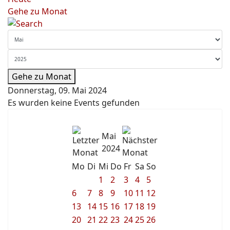
Gehe zu Monat
Gehe zu Monat
Donnerstag, 09. Mai 2024
Es wurden keine Events gefunden
Mai
2024
Mo
Di
Mi
Do
Fr
Sa
So
1
2
3
4
5
6
7
8
9
10
11
12
13
14
15
16
17
18
19
20
21
22
23
24
25
26