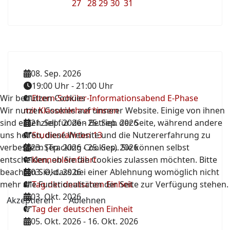
27
28
29
30
31
08. Sep. 2026
19:00 Uhr
-
21:00 Uhr
Wir benutzen Cookies
Eltern-Schüler-Informationsabend E-Phase
Wir nutzen Cookies auf unserer Website. Einige von ihnen
mit Klassenlehrer*innen
sind essenziell für den Betrieb der Seite, während andere
21. Sep. 2026
-
25. Sep. 2026
uns helfen, diese Website und die Nutzererfahrung zu
Studienfahrten 13
verbessern (Tracking Cookies). Sie können selbst
23. Sep. 2026
-
25. Sep. 2026
entscheiden, ob Sie die Cookies zulassen möchten. Bitte
Kennenlernfahrt
beachten Sie, dass bei einer Ablehnung womöglich nicht
03. Okt. 2026
mehr alle Funktionalitäten der Seite zur Verfügung stehen.
Tag der deutschen Einheit
03. Okt. 2026
Akzeptieren
Ablehnen
Tag der deutschen Einheit
05. Okt. 2026
-
16. Okt. 2026