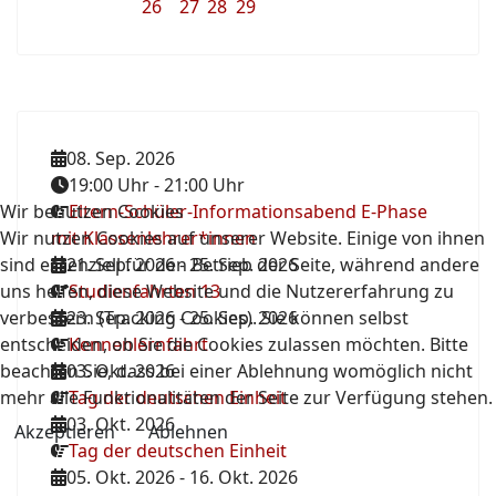
26
27
28
29
08. Sep. 2026
19:00 Uhr
-
21:00 Uhr
Wir benutzen Cookies
Eltern-Schüler-Informationsabend E-Phase
Wir nutzen Cookies auf unserer Website. Einige von ihnen
mit Klassenlehrer*innen
sind essenziell für den Betrieb der Seite, während andere
21. Sep. 2026
-
25. Sep. 2026
uns helfen, diese Website und die Nutzererfahrung zu
Studienfahrten 13
verbessern (Tracking Cookies). Sie können selbst
23. Sep. 2026
-
25. Sep. 2026
entscheiden, ob Sie die Cookies zulassen möchten. Bitte
Kennenlernfahrt
beachten Sie, dass bei einer Ablehnung womöglich nicht
03. Okt. 2026
mehr alle Funktionalitäten der Seite zur Verfügung stehen.
Tag der deutschen Einheit
03. Okt. 2026
Akzeptieren
Ablehnen
Tag der deutschen Einheit
05. Okt. 2026
-
16. Okt. 2026